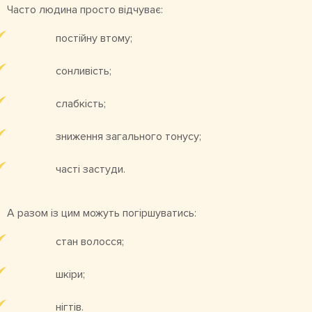
Часто людина просто відчуває:
постійну втому;
сонливість;
слабкість;
зниження загального тонусу;
часті застуди.
А разом із цим можуть погіршуватись:
стан волосся;
шкіри;
нігтів.