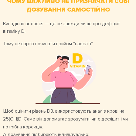
ЧОМУ ВАЖЛИВО НЕ ПРИЗНАЧАТИ СОБІ
ДОЗУВАННЯ САМОСТІЙНО
Випадіння волосся — це не завжди лише про дефіцит
вітаміну D.
Тому не варто починати прийом “наосліп”.
Щоб оцінити рівень D3, використовують аналіз крові на
25(OH)D. Саме він допомагає зрозуміти, чи є дефіцит і чи
потрібна корекція.
А дозування підбирають індивідуально: