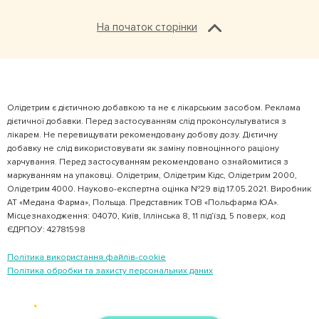
На початок сторінки
Олідетрим є дієтичною добавкою та не є лікарським засобом. Реклама
дієтичної добавки. Перед застосуванням слід проконсультуватися з
лікарем. Не перевищувати рекомендовану добову дозу. Дієтичну
добавку не слід використовувати як заміну повноцінного раціону
харчування. Перед застосуванням рекомендовано ознайомитися з
маркуванням на упаковці. Олідетрим, Олідетрим Кідс, Олідетрим 2000,
Олідетрим 4000. Науково-експертна оцінка №29 від 17.05.2021. Виробник
АТ «Медана Фарма», Польща. Представник ТОВ «Польфарма ЮА».
Місцезнаходження: 04070, Київ, Іллінська 8, 11 під’їзд, 5 поверх, код
ЄДРПОУ: 42781598
Політика використання файлів-cookie
Політика обробки та захисту персональних даних
Розроблено в AMS